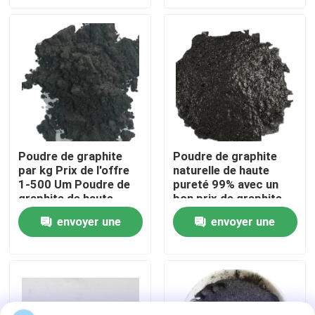
demande
demande
Visite d'usine
Contrôle de qualité
Contactez-nous
Poudre de graphite
Poudre de graphite
par kg Prix de l'offre
naturelle de haute
Nouvelles
1-500 Um Poudre de
pureté 99% avec un
graphite de haute
bon prix de graphite
pureté
Cas
envoyer une
envoyer une
demande
demande
Matière première de graphite
Graphite lamellaire naturel