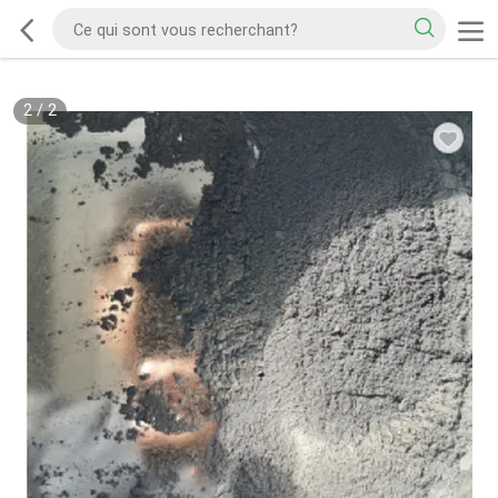
2
/
2