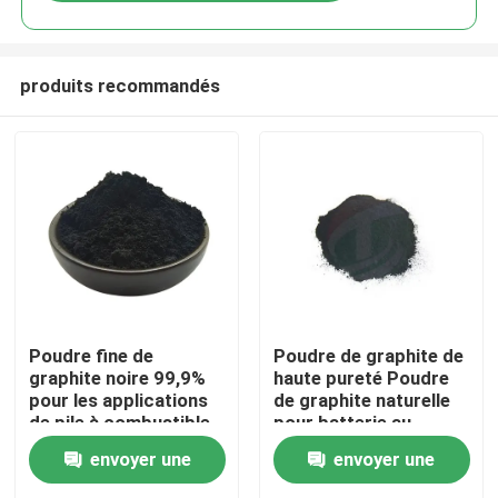
produits recommandés
Maison
Poudre fine de
Poudre de graphite de
graphite noire 99,9%
haute pureté Poudre
pour les applications
de graphite naturelle
Produits
de pile à combustible
pour batterie au
de pureté
lithium Matériau de
envoyer une
envoyer une
base de l'anode
Au sujet de nous