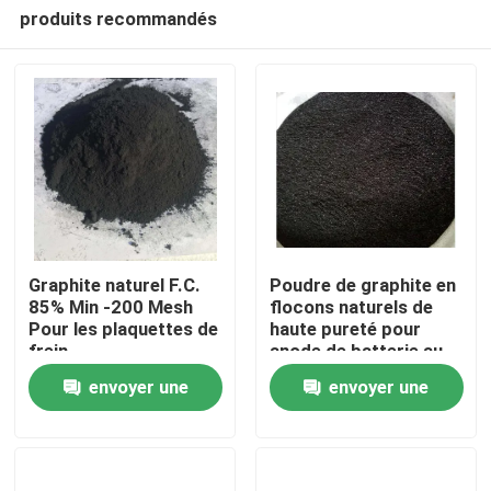
produits recommandés
Graphite naturel F.C.
Poudre de graphite en
85% Min -200 Mesh
flocons naturels de
Pour les plaquettes de
haute pureté pour
Maison
frein
anode de batterie au
lithium-ion
envoyer une
envoyer une
Produits
demande
demande
Au sujet de nous