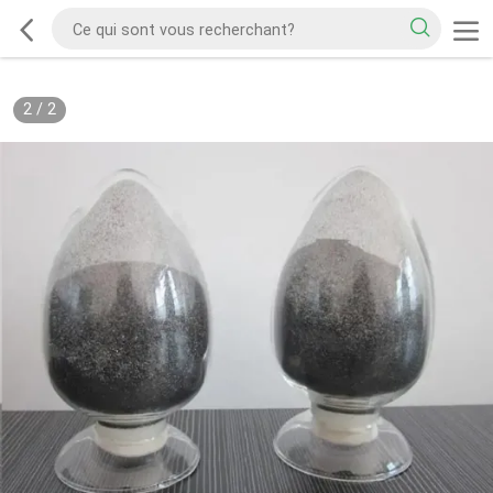
2
/
2