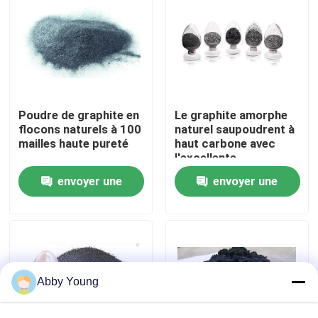
Visite d'usine
Contrôle de qualité
Poudre de graphite en
Le graphite amorphe
flocons naturels à 100
naturel saupoudrent à
Contactez-nous
mailles haute pureté
haut carbone avec
l'excellente
conductivité
Nouvelles
envoyer une
envoyer une
électrique
demande
demande
Cas
Matière première de graphite
Abby Young
Graphite lamellaire naturel