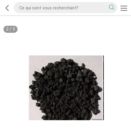
2
/
3