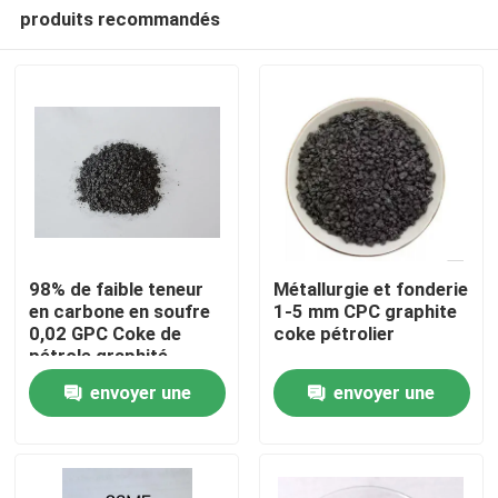
produits recommandés
98% de faible teneur
Métallurgie et fonderie
en carbone en soufre
1-5 mm CPC graphite
0,02 GPC Coke de
coke pétrolier
Maison
pétrole graphité
envoyer une
envoyer une
Produits
demande
demande
Au sujet de nous