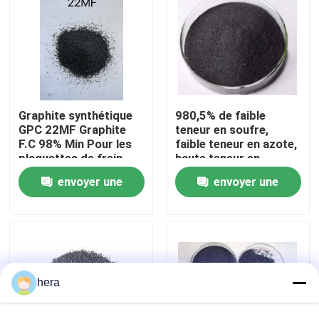
Visite d'usine
Contrôle de qualité
Graphite synthétique
980,5% de faible
GPC 22MF Graphite
teneur en soufre,
Contactez-nous
F.C 98% Min Pour les
faible teneur en azote,
plaquettes de frein
haute teneur en
haut de gamme
carbone et graphite
Nouvelles
envoyer une
envoyer une
de qualité
demande
demande
Cas
Matière première de graphite
hera
Graphite lamellaire naturel