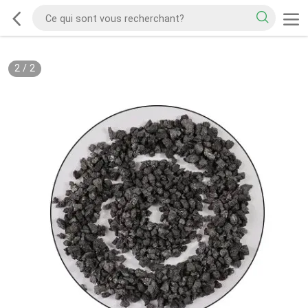
2
/
2