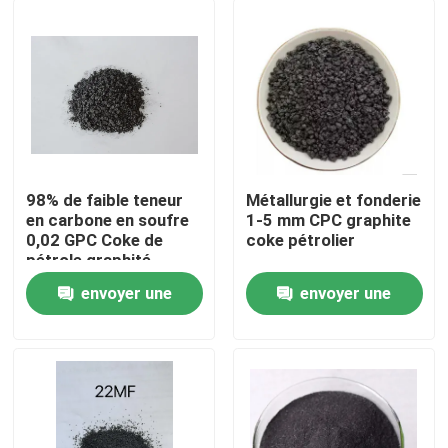
98% de faible teneur
Métallurgie et fonderie
en carbone en soufre
1-5 mm CPC graphite
0,02 GPC Coke de
coke pétrolier
pétrole graphité
envoyer une
envoyer une
Maison
demande
demande
Produits
Au sujet de nous