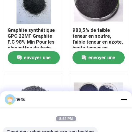
Visite d'usine
Graphite synthétique
980,5% de faible
Contrôle de qualité
GPC 22MF Graphite
teneur en soufre,
F.C 98% Min Pour les
faible teneur en azote,
plaquettes de frein
haute teneur en
haut de gamme
carbone et graphite
Contactez-nous
envoyer une
envoyer une
de qualité
demande
demande
Nouvelles
Cas
hera
Matière première de graphite
8:52 PM
Graphite lamellaire naturel