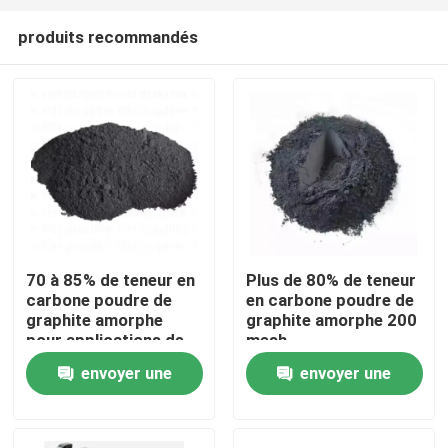
produits recommandés
70 à 85% de teneur en
Plus de 80% de teneur
carbone poudre de
en carbone poudre de
Maison
graphite amorphe
graphite amorphe 200
pour applications de
mesh
lubrification
envoyer une
envoyer une
Produits
demande
demande
Au sujet de nous