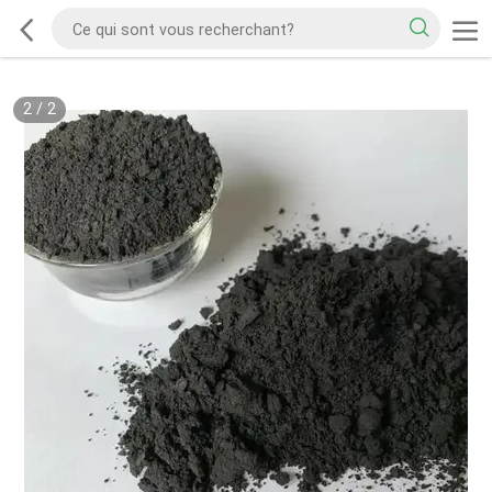
2
/
2