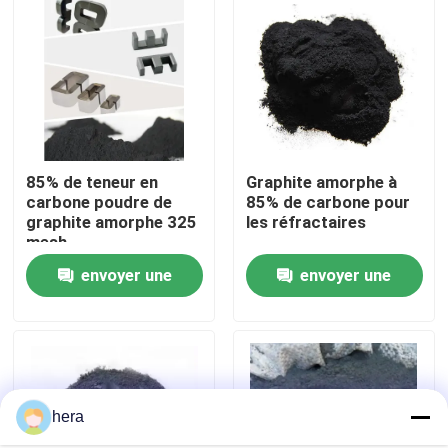
Visite d'usine
Contrôle de qualité
85% de teneur en
Graphite amorphe à
Contactez-nous
carbone poudre de
85% de carbone pour
graphite amorphe 325
les réfractaires
mesh
Nouvelles
envoyer une
envoyer une
Cas
demande
demande
Matière première de graphite
hera
Graphite lamellaire naturel