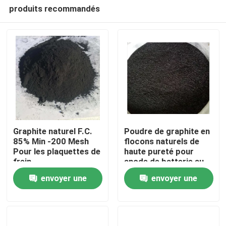
produits recommandés
Graphite naturel F.C.
Poudre de graphite en
85% Min -200 Mesh
flocons naturels de
Pour les plaquettes de
haute pureté pour
Maison
frein
anode de batterie au
lithium-ion
envoyer une
envoyer une
Produits
demande
demande
Au sujet de nous