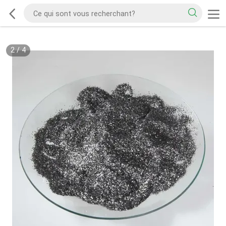
2
/
4