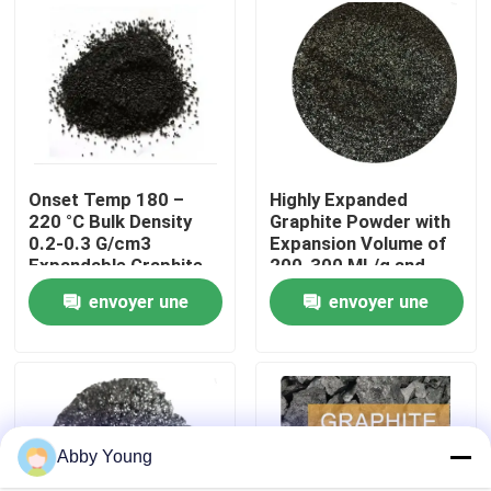
Visite d'usine
Contrôle de qualité
Onset Temp 180 –
Highly Expanded
Contactez-nous
220 °C Bulk Density
Graphite Powder with
0.2-0.3 G/cm3
Expansion Volume of
Expandable Graphite
200-300 ML/g and
Nouvelles
Powder for
Volatile Content ≤4%
envoyer une
envoyer une
Performance
Cas
demande
demande
Matière première de graphite
Abby Young
Graphite lamellaire naturel