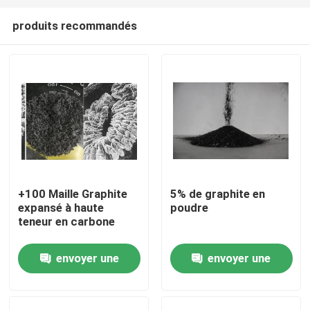
produits recommandés
+100 Maille Graphite
5% de graphite en
expansé à haute
poudre
Maison
teneur en carbone
envoyer une
envoyer une
Produits
demande
demande
Au sujet de nous