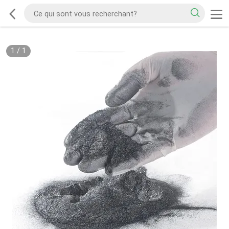
1
/
1