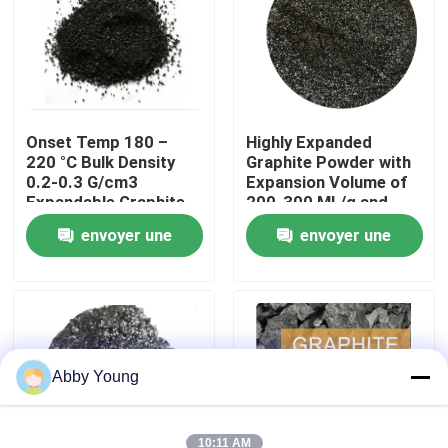
Visite d'usine
Contrôle de qualité
Onset Temp 180 –
Highly Expanded
220 °C Bulk Density
Graphite Powder with
0.2-0.3 G/cm3
Expansion Volume of
Contactez-nous
Expandable Graphite
200-300 ML/g and
Powder for
Volatile Content ≤4%
envoyer une
envoyer une
Performance
Nouvelles
demande
demande
Cas
Matière première de graphite
Abby Young
Graphite lamellaire naturel
10:11 AM