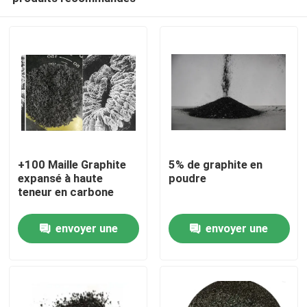
+100 Maille Graphite
5% de graphite en
expansé à haute
poudre
teneur en carbone
Maison
envoyer une
envoyer une
demande
demande
Produits
Au sujet de nous