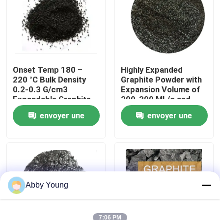
Visite d'usine
Contrôle de qualité
Onset Temp 180 –
Highly Expanded
220 °C Bulk Density
Graphite Powder with
0.2-0.3 G/cm3
Expansion Volume of
Contactez-nous
Expandable Graphite
200-300 ML/g and
Powder for
Volatile Content ≤4%
envoyer une
envoyer une
Performance
Nouvelles
demande
demande
Cas
Matière première de graphite
Abby Young
Graphite lamellaire naturel
7:06 PM