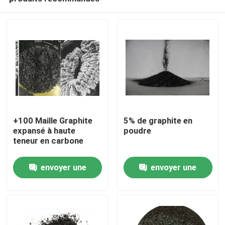
+100 Maille Graphite
5% de graphite en
expansé à haute
poudre
teneur en carbone
Maison
envoyer une
envoyer une
demande
demande
Produits
Au sujet de nous