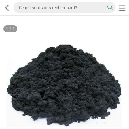
1
/
1