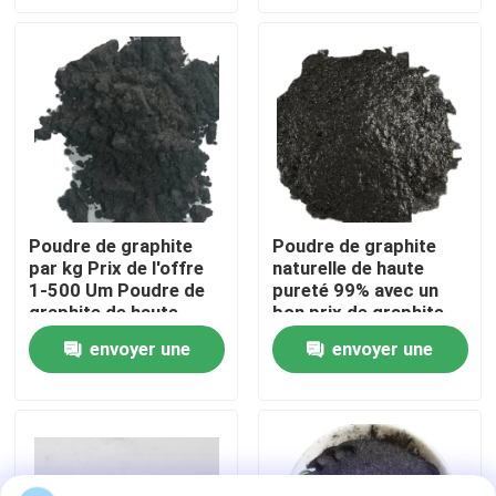
demande
demande
Visite d'usine
Contrôle de qualité
Contactez-nous
Poudre de graphite
Poudre de graphite
par kg Prix de l'offre
naturelle de haute
Nouvelles
1-500 Um Poudre de
pureté 99% avec un
graphite de haute
bon prix de graphite
pureté
Cas
envoyer une
envoyer une
demande
demande
Matière première de graphite
Graphite lamellaire naturel