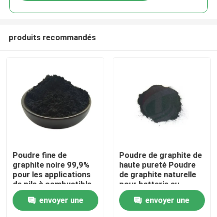
produits recommandés
Maison
Poudre fine de
Poudre de graphite de
graphite noire 99,9%
haute pureté Poudre
pour les applications
de graphite naturelle
Produits
de pile à combustible
pour batterie au
de pureté
lithium Matériau de
envoyer une
envoyer une
base de l'anode
Au sujet de nous