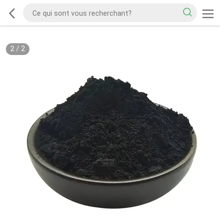
2
/
2